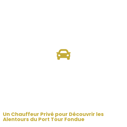
Tarifs avantageux
Nous vous offrons le meilleur tarif du marché,
alliant qualité et fiabilité. Nos prix incluent tout,
sans frais additionnels. Votre tranquillité est
notre priorité
Confort Supérieur
Nous Proposons une variété de modèles haut de
gamme, offrant aux clients un choix adapté à
leurs besoins pour un trajet confort.
Un Chauffeur Privé pour Découvrir les
Alentours du Port Tour Fondue