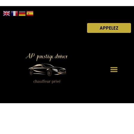
APPELEZ
Chauffeur privé Port Tour Fondue et îles