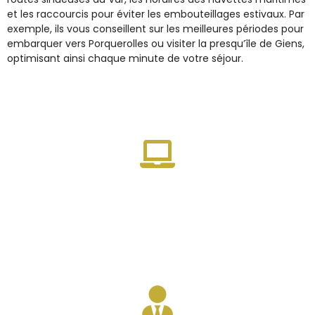
et les raccourcis pour éviter les embouteillages estivaux. Par
exemple, ils vous conseillent sur les meilleures périodes pour
embarquer vers Porquerolles ou visiter la presqu’île de Giens,
optimisant ainsi chaque minute de votre séjour.
Réservation facile
Pour une réservation instantanée, réservez
facilement votre transfert en ligne sur notre site
et recevez une confirmation immédiate.