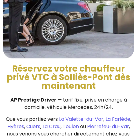
Réservez votre chauffeur
privé VTC à Solliès-Pont dès
maintenant
AP Prestige Driver
— tarif fixe, prise en charge à
domicile, véhicule Mercedes, 24h/24.
Que vous partiez vers
La Valette-du-Var
,
La Farlède
,
Hyères
,
Cuers
,
La Crau
,
Toulon
ou
Pierrefeu-du-Var
,
nous venons vous chercher directement chez vous.