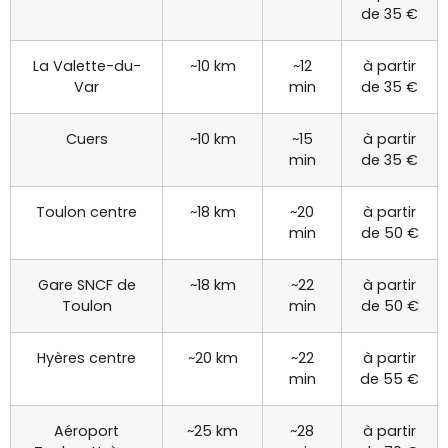
de 35 €
La Valette-du-
~10 km
~12
à partir
Var
min
de 35 €
Cuers
~10 km
~15
à partir
min
de 35 €
Toulon centre
~18 km
~20
à partir
min
de 50 €
Gare SNCF de
~18 km
~22
à partir
Toulon
min
de 50 €
Hyères centre
~20 km
~22
à partir
min
de 55 €
Aéroport
~25 km
~28
à partir