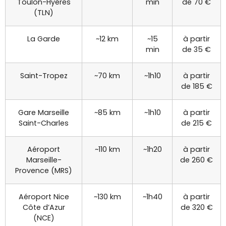
Toulon-Hyères
min
de 70 €
(TLN)
La Garde
~12 km
~15
à partir
min
de 35 €
Saint-Tropez
~70 km
~1h10
à partir
de 185 €
Gare Marseille
~85 km
~1h10
à partir
Saint-Charles
de 215 €
Aéroport
~110 km
~1h20
à partir
Marseille-
de 260 €
Provence (MRS)
Aéroport Nice
~130 km
~1h40
à partir
Côte d’Azur
de 320 €
(NCE)