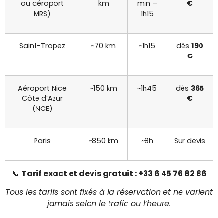
ou aéroport
km
min –
€
MRS)
1h15
Saint-Tropez
~70 km
~1h15
dès
190
€
Aéroport Nice
~150 km
~1h45
dès
365
Côte d’Azur
€
(NCE)
Paris
~850 km
~8h
Sur devis
📞
Tarif exact et devis gratuit : +33 6 45 76 82 86
Tous les tarifs sont fixés à la réservation et ne varient
jamais selon le trafic ou l’heure.