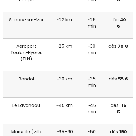
Sanary-sur-Mer
~22 km
~25
dès
40
min
€
Aéroport
~25 km
~30
dès
70 €
Toulon-Hyères
min
(TLN)
Bandol
~30 km
~35
dès
55 €
min
Le Lavandou
~45 km
~45
dès
115
min
€
Marseille (ville
~65–90
~50
dès
190