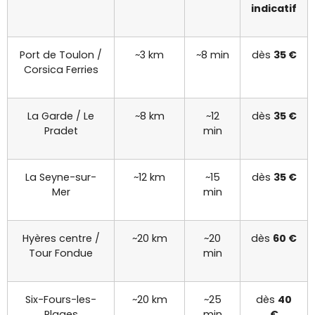
indicatif
Port de Toulon /
~3 km
~8 min
dès
35 €
Corsica Ferries
La Garde / Le
~8 km
~12
dès
35 €
Pradet
min
La Seyne-sur-
~12 km
~15
dès
35 €
Mer
min
Hyères centre /
~20 km
~20
dès
60 €
Tour Fondue
min
Six-Fours-les-
~20 km
~25
dès
40
Plages
min
€