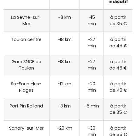
indicatif
La Seyne-sur-
~8 km
~15
à partir
Mer
min
de 35 €
Toulon centre
~18 km
~27
à partir
min
de 45 €
Gare SNCF de
~18 km
~27
à partir
Toulon
min
de 45 €
Six-Fours-les-
~12 km
~20
à partir
Plages
min
de 40 €
Port Pin Rolland
~3 km
~5 min
à partir
de 35 €
Sanary-sur-Mer
~20 km
~30
à partir
min
de 55 €