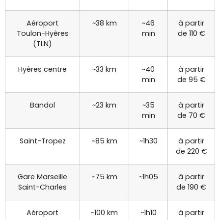
Aéroport
~38 km
~46
à partir
Toulon-Hyères
min
de 110 €
(TLN)
Hyères centre
~33 km
~40
à partir
min
de 95 €
Bandol
~23 km
~35
à partir
min
de 70 €
Saint-Tropez
~85 km
~1h30
à partir
de 220 €
Gare Marseille
~75 km
~1h05
à partir
Saint-Charles
de 190 €
Aéroport
~100 km
~1h10
à partir