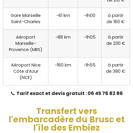
Gare Marseille
~61 km
~1h00
à partir
Saint-Charles
de 160 €
Aéroport
~88 km
~1h05
à partir
Marseille-
de 230 €
Provence (MRS)
Aéroport Nice
~160 km
~1h55
à partir
Côte d’Azur
de 380 €
(NCE)
📞
Tarif exact et devis gratuit : 06 45 76 82 86
Transfert vers
l'embarcadère du Brusc et
l'île des Embiez