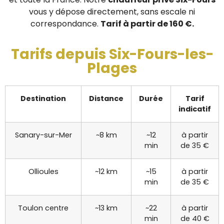
vous y dépose directement, sans escale ni
correspondance.
Tarif à partir de 160 €.
Tarifs depuis Six-Fours-les-
Plages
Destination
Distance
Durée
Tarif
indicatif
Sanary-sur-Mer
~8 km
~12
à partir
min
de 35 €
Ollioules
~12 km
~15
à partir
min
de 35 €
Toulon centre
~13 km
~22
à partir
min
de 40 €