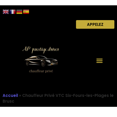
APPELEZ
Accueil
»
Chauffeur Privé VTC Six-Fours-les-Plages le
Brusc