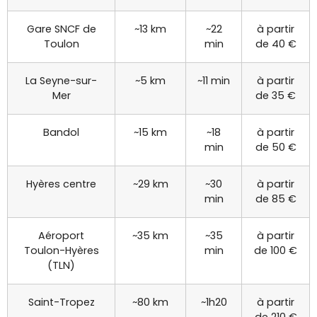
Gare SNCF de
~13 km
~22
à partir
Toulon
min
de 40 €
La Seyne-sur-
~5 km
~11 min
à partir
Mer
de 35 €
Bandol
~15 km
~18
à partir
min
de 50 €
Hyères centre
~29 km
~30
à partir
min
de 85 €
Aéroport
~35 km
~35
à partir
Toulon-Hyères
min
de 100 €
(TLN)
Saint-Tropez
~80 km
~1h20
à partir
de 210 €